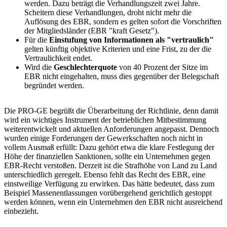
werden. Dazu beträgt die Verhandlungszeit zwei Jahre.
Scheitern diese Verhandlungen, droht nicht mehr die
Auflösung des EBR, sondern es gelten sofort die Vorschriften
der Mitgliedsländer (EBR "kraft Gesetz").
Für die
Einstufung von Informationen als "vertraulich"
gelten künftig objektive Kriterien und eine Frist, zu der die
Vertraulichkeit endet.
Wird die
Geschlechterquote
von 40 Prozent der Sitze im
EBR nicht eingehalten, muss dies gegenüber der Belegschaft
begründet werden.
Die PRO-GE begrüßt die Überarbeitung der Richtlinie, denn damit
wird ein wichtiges Instrument der betrieblichen Mitbestimmung
weiterentwickelt und aktuellen Anforderungen angepasst. Dennoch
wurden einige Forderungen der Gewerkschaften noch nicht in
vollem Ausmaß erfüllt: Dazu gehört etwa die klare Festlegung der
Höhe der finanziellen Sanktionen, sollte ein Unternehmen gegen
EBR-Recht verstoßen. Derzeit ist die Strafhöhe von Land zu Land
unterschiedlich geregelt. Ebenso fehlt das Recht des EBR, eine
einstweilige Verfügung zu erwirken. Das hätte bedeutet, dass zum
Beispiel Massenentlassungen vorübergehend gerichtlich gestoppt
werden können, wenn ein Unternehmen den EBR nicht ausreichend
einbezieht.