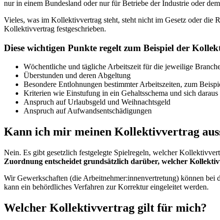
nur in einem Bundesland oder nur für Betriebe der Industrie oder dem
Vieles, was im Kollektivvertrag steht, steht nicht im Gesetz oder di
Kollektivvertrag festgeschrieben.
Diese wichtigen Punkte regelt zum Beispiel der Kollek
Wöchentliche und tägliche Arbeitszeit für die jeweilige Branch
Überstunden und deren Abgeltung
Besondere Entlohnungen bestimmter Arbeitszeiten, zum Beispi
Kriterien wie Einstufung in ein Gehaltsschema und sich dara
Anspruch auf Urlaubsgeld und Weihnachtsgeld
Anspruch auf Aufwandsentschädigungen
Kann ich mir meinen Kollektivvertrag au
Nein. Es gibt gesetzlich festgelegte Spielregeln, welcher Kollektiv
Zuordnung entscheidet grundsätzlich darüber, welcher Kollekti
Wir Gewerkschaften (die Arbeitnehmer:innenvertretung) können bei d
kann ein behördliches Verfahren zur Korrektur eingeleitet werden.
Welcher Kollektivvertrag gilt für mich?