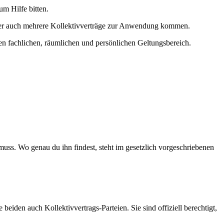
um Hilfe bitten.
der auch mehrere Kollektivverträge zur Anwendung kommen.
inen fachlichen, räumlichen und persönlichen Geltungsbereich.
muss. Wo genau du ihn findest, steht im gesetzlich vorgeschriebenen
 beiden auch Kollektivvertrags-Parteien. Sie sind offiziell berechtigt,