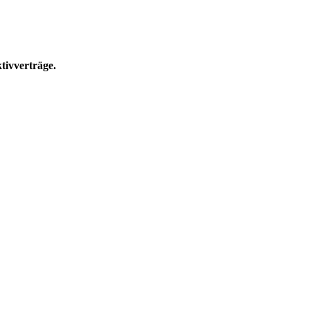
tivverträge.