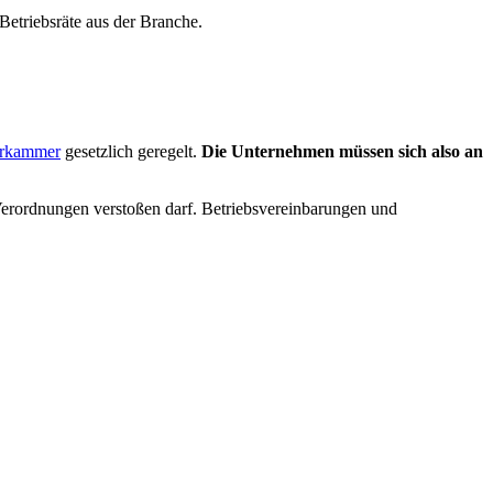
etriebsräte aus der Branche.
erkammer
gesetzlich geregelt.
Die Unternehmen müssen sich also an
 Verordnungen verstoßen darf. Betriebsvereinbarungen und