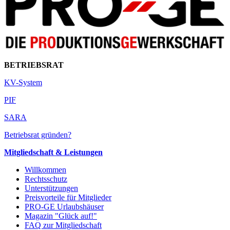
BETRIEBSRAT
KV-System
PIF
SARA
Betriebsrat gründen?
Mitgliedschaft & Leistungen
Willkommen
Rechtsschutz
Unterstützungen
Preisvorteile für Mitglieder
PRO-GE Urlaubshäuser
Magazin "Glück auf!"
FAQ zur Mitgliedschaft