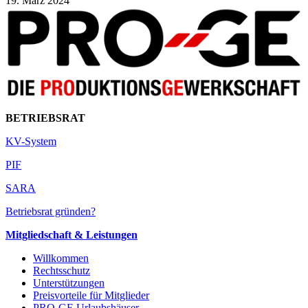
19. März 2024
BETRIEBSRAT
KV-System
PIF
SARA
Betriebsrat gründen?
Mitgliedschaft & Leistungen
Willkommen
Rechtsschutz
Unterstützungen
Preisvorteile für Mitglieder
PRO-GE Urlaubshäuser