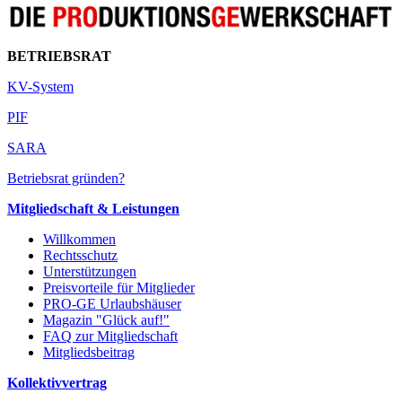
BETRIEBSRAT
KV-System
PIF
SARA
Betriebsrat gründen?
Mitgliedschaft & Leistungen
Willkommen
Rechtsschutz
Unterstützungen
Preisvorteile für Mitglieder
PRO-GE Urlaubshäuser
Magazin "Glück auf!"
FAQ zur Mitgliedschaft
Mitgliedsbeitrag
Kollektivvertrag