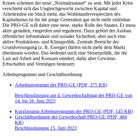
Krisen scheinen der neue „Normalzustand“ zu sein. Mit jeder Krise
verschiebt sich das Ungleichgewicht zwischen Kapital und
Arbeitenden ein Stück mehr, das Wohlstandsversprechen des
Kapitalismus ist für die junge Generation gar nicht mehr einlösbar.
Die PRO-GE will daher eine neue, starke Rolle des Staates. Er muss
aktiv gestalten, eingreifen und regulieren. Dazu gehört der Ausbau
öffentlicher Infrastruktur und sozialer Sicherheit, aber auch eine
aktive Produktions- und Klimapolitik. Zentrale Bereiche der
Grundversorgung (z. B. Energie) dürfen nicht mehr dem Markt
überlassen werden. Das bedeutet auch eine Steuerpolitik, die die
Last auf Arbeit und Konsum mindert, dafür aber Gewinne,
Erbschaften und Vermögen besteuert.
Arbeitsprogramm und Geschäftsordnung
Arbeitsprogramm der PRO-GE (PDF, 375 KB)
Beschlussfassung am 4. Gewerkschaftstag der PRO-GE von
14. bis 16. Juni 2023
Kurzfassung Arbeitsprogramm der PRO-GE (PDF, 145 KB)
Geschäftsordnung der Gewerkschaft PRO-GE (PDF, 484
KB)
Beschlussfassung 15. Juni 2023